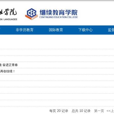
育
非学历教育
国际教育
下载中心
监
途 奋进正青春
试再创佳绩！
每页
20
记录
总共
10
记录
第一页
<<