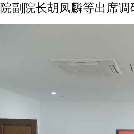
院副院长胡凤麟等出席调